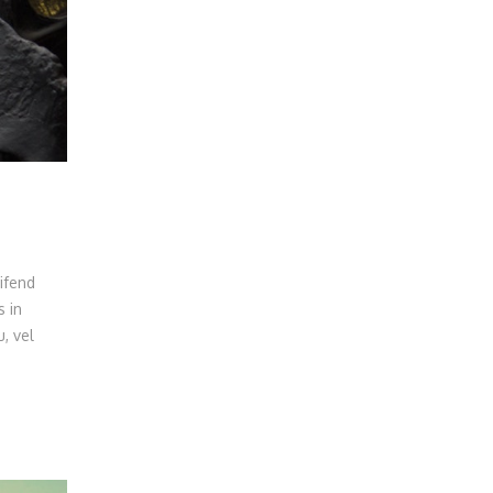
ifend
s in
, vel