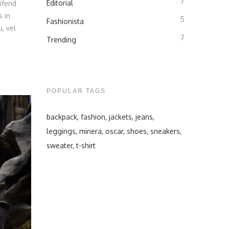
7
Editorial
ifend
s in
5
Fashionista
, vel
7
Trending
POPULAR TAGS
backpack
fashion
jackets
jeans
leggings
minera
oscar
shoes
sneakers
sweater
t-shirt