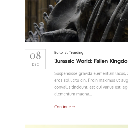
08
Editorial
,
Trending
‘Jurassic World: Fallen Kingd
DEC
Suspendisse gravida elementum lacus, am
eros sol licitu din. Proin maximus ut augu
convallis tincidunt, est dui varius est,
elementum magna…
Continue