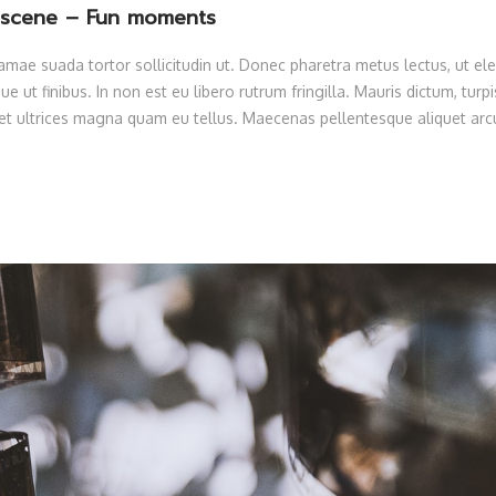
e scene – Fun moments
ae suada tortor sollicitudin ut. Donec pharetra metus lectus, ut ele
e ut finibus. In non est eu libero rutrum fringilla. Mauris dictum, turpi
 eget ultrices magna quam eu tellus. Maecenas pellentesque aliquet arcu