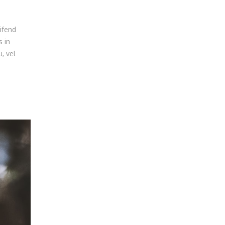
ifend
s in
, vel