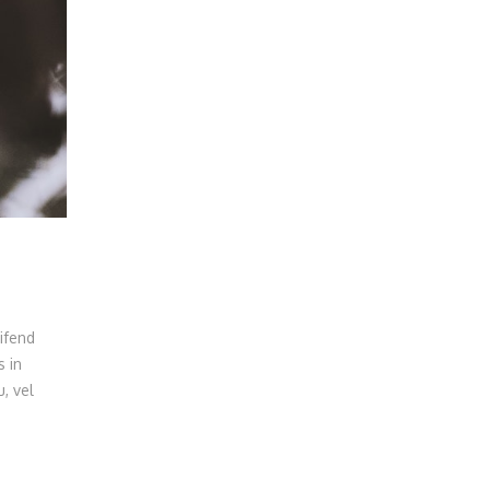
ifend
s in
, vel