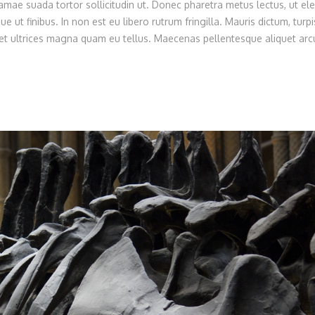
ae suada tortor sollicitudin ut. Donec pharetra metus lectus, ut ele
e ut finibus. In non est eu libero rutrum fringilla. Mauris dictum, turpi
 eget ultrices magna quam eu tellus. Maecenas pellentesque aliquet arcu