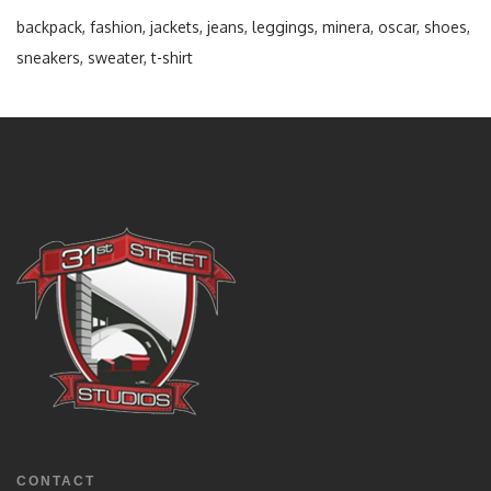
backpack
fashion
jackets
jeans
leggings
minera
oscar
shoes
sneakers
sweater
t-shirt
CONTACT